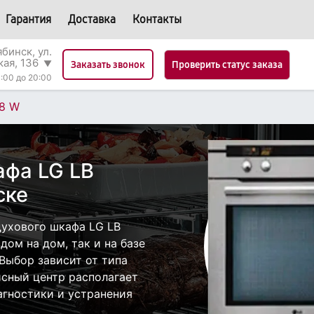
Гарантия
Доставка
Контакты
бинск, ул.
кая, 136
▼
Проверить статус заказа
Заказать звонок
:00 до 20:00
78 W
афа LG LB
ске
ухового шкафа LG LB
дом на дом, так и на базе
 Выбор зависит от типа
исный центр располагает
гностики и устранения