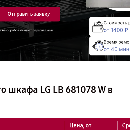
Отправить заявку
Стоимость 
от 1400 ₽
е на обработку моих
персональных
Время ремо
от 40 мин
о шкафа LG LB 681078 W в
Цена, от
Ср