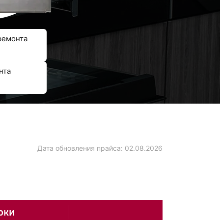
ремонта
нта
Дата обновления прайса:
02.08.2026
оки