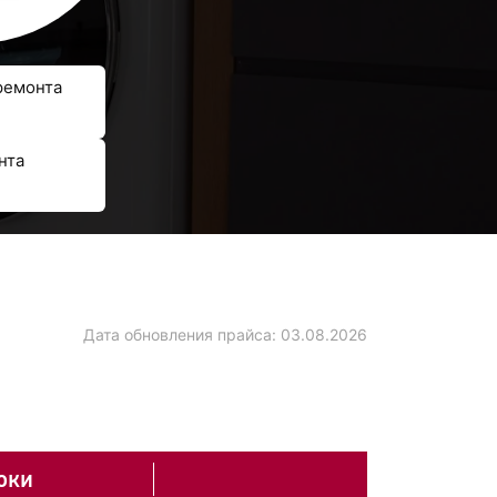
ремонта
нта
Дата обновления прайса:
03.08.2026
оки