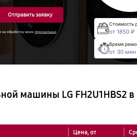
Отправить заявку
Стоимость 
от 1850 ₽
е на обработку моих
персональных
Время ремо
от 30 мин
ьной машины LG FH2U1HBS2 в
Цена, от
Ср