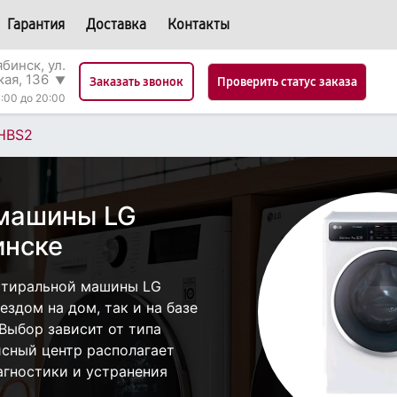
Гарантия
Доставка
Контакты
бинск, ул.
кая, 136
▼
Проверить статус заказа
Заказать звонок
:00 до 20:00
HBS2
 машины LG
инске
стиральной машины LG
здом на дом, так и на базе
 Выбор зависит от типа
исный центр располагает
гностики и устранения