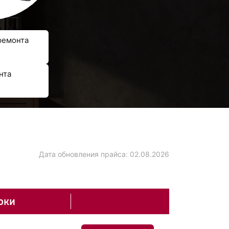
ремонта
нта
Дата обновления прайса:
02.08.2026
оки