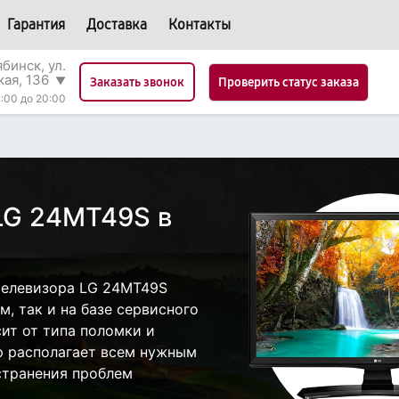
Гарантия
Доставка
Контакты
бинск, ул.
кая, 136
▼
Проверить статус заказа
Заказать звонок
:00 до 20:00
LG 24MT49S в
телевизора LG 24MT49S
, так и на базе сервисного
сит от типа поломки и
р располагает всем нужным
странения проблем