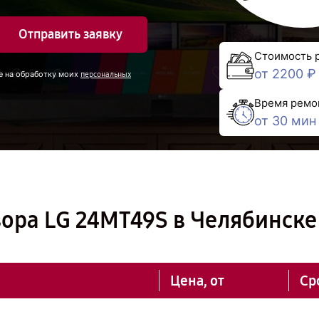
Отправить заявку
Стоимость 
от 2200 ₽
е на обработку моих
персональных
Время ремо
от 30 мин
ора LG 24MT49S в Челябинске
Цена, от
Ср